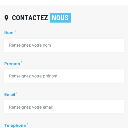
CONTACTEZ
NOUS
location_on
*
Nom
*
Prénom
*
Email
*
Téléphone