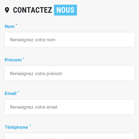
CONTACTEZ
NOUS
location_on
*
Nom
*
Prénom
*
Email
*
Téléphone