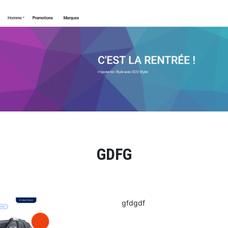
GDFG
gfdgdf