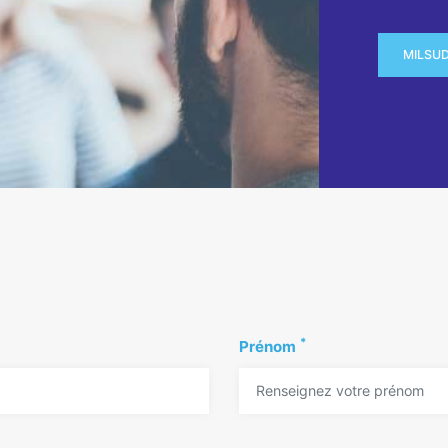
MILSU
*
Prénom