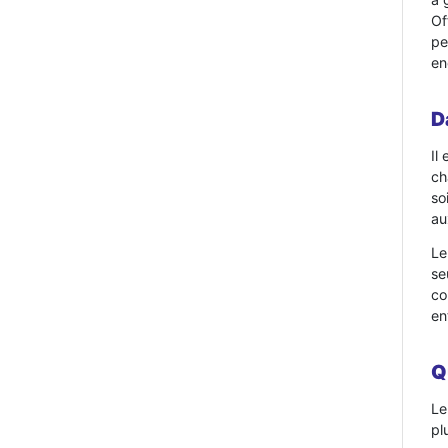
Of
pe
en
D
Il
ch
so
au
Le
se
co
en
Q
Le
pl