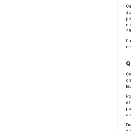
Ce
au
pr
en
25
Pa
ce
Q
Ce
d’
le
Po
es
po
au
De
à 