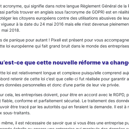
t acronyme, qui signifie dans notre langue Règlement Général de la 
ssi parfois trouver en anglais sous l’acronyme de GDPR) est en réalité
otéger les citoyens européens contre des utilisations abusives de leu
 vigueur à la date du 24 mai 2016 mais elle n’est devenue pleinement
 mai 2018.
s de panique pour autant ! Pixell est présent pour vous accompagner
tte loi européenne qui fait grand bruit dans le monde des entreprises
u’est-ce que cette nouvelle réforme va chang
tte loi est relativement longue et complexe puisqu’elle comprend aujo
abord retenir de cette loi c’est que celle-ci fut réalisée pour garanti
urs données personnelles et donc d’une partie de leur vie privée.
ur cela, les entreprises doivent, pour être en accord avec le RGPD, 
t fiable, conforme et parfaitement sécurisé. Le traitement des donn
uvoir être tracé par les autorités qui en feraient la demande. Il est à
x sous-traitants.
 même, il est nécessaire de savoir que si vous êtes une entreprise pu
grande échelle ou encore une entreprise qui manipule des données se