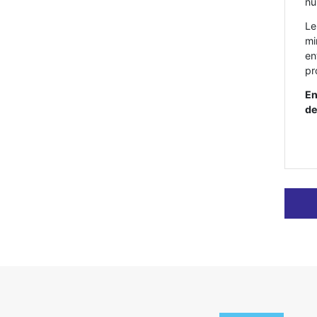
nu
Le
mi
en
pr
En
de
ARTI
PRÉ