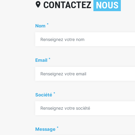
CONTACTEZ
NOUS
location_on
*
Nom
*
Email
*
Société
*
Message